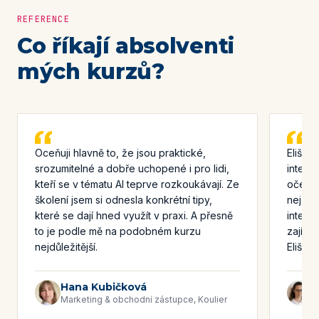
REFERENCE
Co říkají absolventi
mých kurzů?
Oceňuji hlavně to, že jsou praktické,
Elišči
srozumitelné a dobře uchopené i pro lidi,
intelig
kteří se v tématu AI teprve rozkoukávají. Ze
očekáv
školení jsem si odnesla konkrétní tipy,
nejzás
které se dají hned využít v praxi. A přesně
inteli
to je podle mě na podobném kurzu
zajíma
nejdůležitější.
Elišči
Hana Kubičková
M
Marketing & obchodní zástupce, Koulier
V