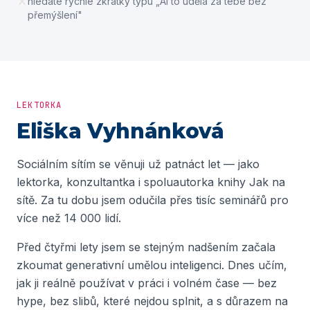
hledáte rychlé zkratky typu „AI to udělá za tebe bez
přemýšlení"
LEKTORKA
Eliška Vyhnánková
Sociálním sítím se věnuji už patnáct let — jako
lektorka, konzultantka i spoluautorka knihy Jak na
sítě. Za tu dobu jsem odučila přes tisíc seminářů pro
více než 14 000 lidí.
Před čtyřmi lety jsem se stejným nadšením začala
zkoumat generativní umělou inteligenci. Dnes učím,
jak ji reálně používat v práci i volném čase — bez
hype, bez slibů, které nejdou splnit, a s důrazem na