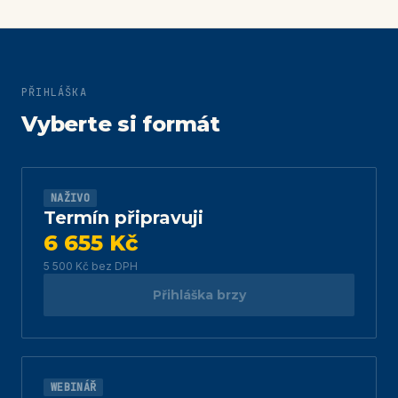
PŘIHLÁŠKA
Vyberte si formát
NAŽIVO
Termín připravuji
6 655 Kč
5 500 Kč
bez DPH
Přihláška brzy
WEBINÁŘ