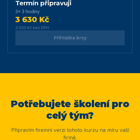
Termín připravuji
3× 3 hodiny
3 630 Kč
3 000 Kč
bez DPH
Přihláška brzy
Potřebujete školení pro
celý tým?
Připravím firemní verzi tohoto kurzu na míru vaší
firmě.