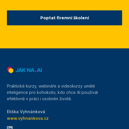
Poptat firemní školení
Praktické kurzy, webináře a videokurzy umělé
inteligence pro kohokoliv, kdo chce AI používat
efektivně v práci i osobním životě.
Eliška Vyhnánková
www.vyhnankova.cz