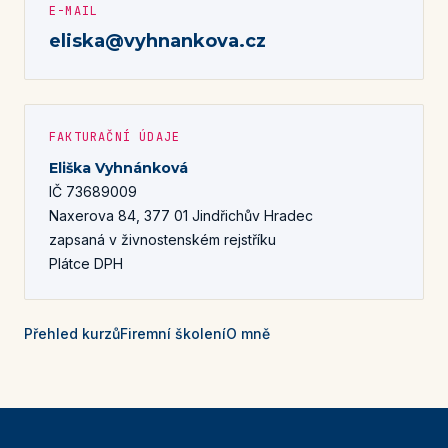
E-MAIL
eliska@vyhnankova.cz
FAKTURAČNÍ ÚDAJE
Eliška Vyhnánková
IČ 73689009
Naxerova 84, 377 01 Jindřichův Hradec
zapsaná v živnostenském rejstříku
Plátce DPH
Přehled kurzů
Firemní školení
O mně